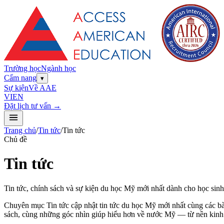
Trường học
Ngành học
Cẩm nang
▾
Sự kiện
Về AAE
VI
EN
Đặt lịch tư vấn →
Trang chủ
/
Tin tức
/
Tin tức
Chủ đề
Tin tức
Tin tức, chính sách và sự kiện du học Mỹ mới nhất dành cho học sin
Chuyên mục Tin tức cập nhật tin tức du học Mỹ mới nhất cùng các bài
sách, cùng những góc nhìn giúp hiểu hơn về nước Mỹ — từ nền kinh t