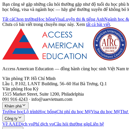
Bạn cũng sẽ gặp những câu hỏi thường gặp như độ tuổi du học phù hợ
học bổng, visa và ngành học — hãy ghé thường xuyên để không bỏ lỡ
Tất cả
Chọn trường
Học bổng
Visa
Luyện thi & tiếng Anh
Ngành học &
Chưa có bài viết trong chuyên mục này. Xem
tất cả bài viết
.
Access American Education — đồng hành cùng học sinh Việt Nam trê
Văn phòng TP. Hồ Chí Minh
Lầu 1, P.102, LANT Building, 56–60 Hai Bà Trưng, Q.1
Văn phòng Hoa Kỳ
1515 Market Street, Suite 1200, Philadelphia
091 916 4243 · info@aaevietnam.com
Khám phá
Trường học
Lộ trình
Học bổng
Chi phí du học Mỹ
Visa du học Mỹ
Thư 
Công ty
Về AAE
Dịch vụ
Phí dịch vụ
Câu hỏi thường gặp
Liên hệ