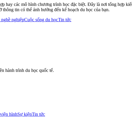
p hay các mô hình chương trình học đặc biệt. Đây là nơi tổng hợp kiế
 thông tin có thể ảnh hưởng đến kế hoạch du học của bạn.
 nghề nghiệp
Cuộc sống du học
Tin tức
n hành trình du học quốc tế.
viện hình
Sự kiện
Tin tức