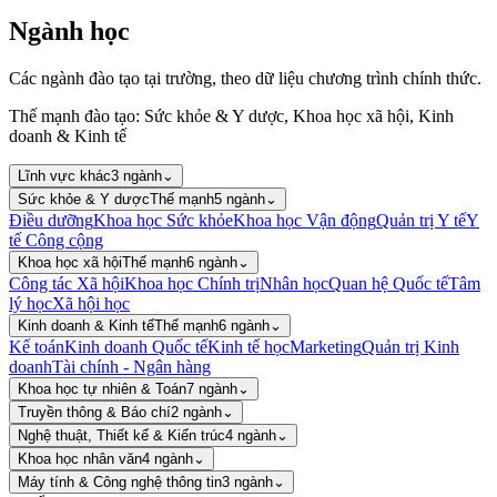
Ngành học
Các ngành đào tạo tại trường, theo dữ liệu chương trình chính thức.
Thế mạnh đào tạo
:
Sức khỏe & Y dược, Khoa học xã hội, Kinh
doanh & Kinh tế
Lĩnh vực khác
3
ngành
⌄
Sức khỏe & Y dược
Thế mạnh
5
ngành
⌄
Điều dưỡng
Khoa học Sức khỏe
Khoa học Vận động
Quản trị Y tế
Y
tế Công cộng
Khoa học xã hội
Thế mạnh
6
ngành
⌄
Công tác Xã hội
Khoa học Chính trị
Nhân học
Quan hệ Quốc tế
Tâm
lý học
Xã hội học
Kinh doanh & Kinh tế
Thế mạnh
6
ngành
⌄
Kế toán
Kinh doanh Quốc tế
Kinh tế học
Marketing
Quản trị Kinh
doanh
Tài chính - Ngân hàng
Khoa học tự nhiên & Toán
7
ngành
⌄
Truyền thông & Báo chí
2
ngành
⌄
Nghệ thuật, Thiết kế & Kiến trúc
4
ngành
⌄
Khoa học nhân văn
4
ngành
⌄
Máy tính & Công nghệ thông tin
3
ngành
⌄