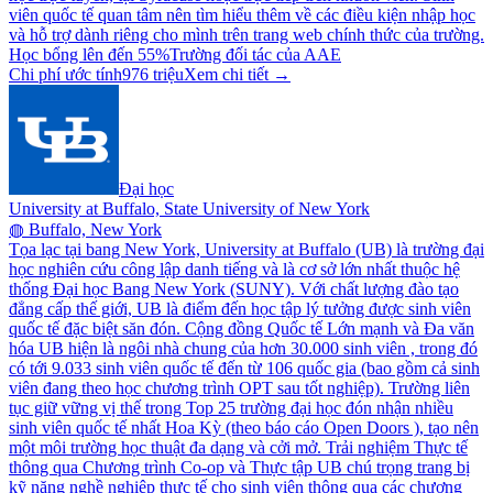
viên quốc tế quan tâm nên tìm hiểu thêm về các điều kiện nhập học
và hỗ trợ dành riêng cho mình trên trang web chính thức của trường.
Học bổng lên đến 55%
Trường đối tác của AAE
Chi phí ước tính
976 triệu
Xem chi tiết →
Đại học
University at Buffalo, State University of New York
◍
Buffalo, New York
Tọa lạc tại bang New York, University at Buffalo (UB) là trường đại
học nghiên cứu công lập danh tiếng và là cơ sở lớn nhất thuộc hệ
thống Đại học Bang New York (SUNY). Với chất lượng đào tạo
đẳng cấp thế giới, UB là điểm đến học tập lý tưởng được sinh viên
quốc tế đặc biệt săn đón. Cộng đồng Quốc tế Lớn mạnh và Đa văn
hóa UB hiện là ngôi nhà chung của hơn 30.000 sinh viên , trong đó
có tới 9.033 sinh viên quốc tế đến từ 106 quốc gia (bao gồm cả sinh
viên đang theo học chương trình OPT sau tốt nghiệp). Trường liên
tục giữ vững vị thế trong Top 25 trường đại học đón nhận nhiều
sinh viên quốc tế nhất Hoa Kỳ (theo báo cáo Open Doors ), tạo nên
một môi trường học thuật đa dạng và cởi mở. Trải nghiệm Thực tế
thông qua Chương trình Co-op và Thực tập UB chú trọng trang bị
kỹ năng nghề nghiệp thực tế cho sinh viên thông qua các chương