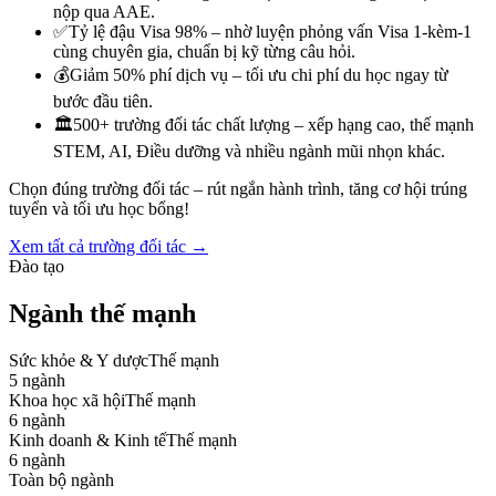
nộp qua AAE.
✅
Tỷ lệ đậu Visa 98% – nhờ luyện phỏng vấn Visa 1-kèm-1
cùng chuyên gia, chuẩn bị kỹ từng câu hỏi.
💰
Giảm 50% phí dịch vụ – tối ưu chi phí du học ngay từ
bước đầu tiên.
🏛️
500+ trường đối tác chất lượng – xếp hạng cao, thế mạnh
STEM, AI, Điều dưỡng và nhiều ngành mũi nhọn khác.
Chọn đúng trường đối tác – rút ngắn hành trình, tăng cơ hội trúng
tuyển và tối ưu học bổng!
Xem tất cả trường đối tác →
Đào tạo
Ngành thế mạnh
Sức khỏe & Y dược
Thế mạnh
5
ngành
Khoa học xã hội
Thế mạnh
6
ngành
Kinh doanh & Kinh tế
Thế mạnh
6
ngành
Toàn bộ ngành