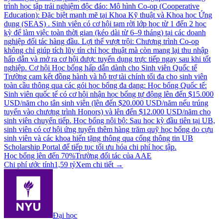
trình học tập trải nghiệm độc đáo: Mô hình Co-op (Cooperative
Education): Đặc biệt mạnh mẽ tại Khoa Kỹ thuật và Khoa học Ứng
dụng (SEAS) . Sinh viên có cơ hội tạm rời lớp học từ 1 đến 2 học
kỳ để làm việc toàn thời gian (kéo dài từ 6–9 tháng) tại các doanh
nghiệp đối tác hàng đầu. Lợi thế vượt trội: Chương trình Co-op
không chỉ giúp tích lũy tín chỉ học thuật mà còn mang lại thu nhập
hấp dẫn và mở ra cơ hội được tuyển dụng trực tiếp ngay sau khi tốt
nghiệp. Cơ hội Học bổng hấp dẫn dành cho Sinh viên Quốc tế
Trường cam kết đồng hành và hỗ trợ tài chính tối đa cho sinh viên
toàn cầu thông qua các gói học bổng đa dạng: Học bổng Quốc tế:
Sinh viên quốc tế có cơ hội nhận học bổng tự động lên đến $15.000
USD/năm cho tân sinh viên (lên đến $20.000 USD/năm nếu trúng
tuyển vào chương trình Honors) và lên đến $12.000 USD/năm cho
sinh viên chuyển tiếp. Học bổng nội bộ: Sau học kỳ đầu tiên tại UB,
sinh viên có cơ hội ứng tuyển thêm hàng trăm quỹ học bổng do cựu
sinh viên và các khoa hiến tặng thông qua cổng thông tin UB
Scholarship Portal để tiếp tục tối ưu hóa chi phí học tập.
Học bổng lên đến 70%
Trường đối tác của AAE
Chi phí ước tính
1,59 tỷ
Xem chi tiết →
Đại học