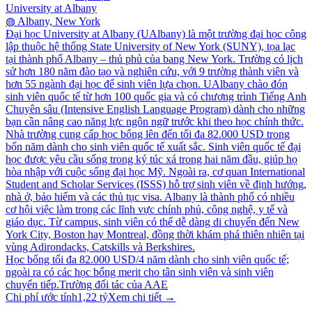
University at Albany
◍
Albany, New York
Đại học University at Albany (UAlbany) là một trường đại học công
lập thuộc hệ thống State University of New York (SUNY), tọa lạc
tại thành phố Albany – thủ phủ của bang New York. Trường có lịch
sử hơn 180 năm đào tạo và nghiên cứu, với 9 trường thành viên và
hơn 55 ngành đại học để sinh viên lựa chọn. UAlbany chào đón
sinh viên quốc tế từ hơn 100 quốc gia và có chương trình Tiếng Anh
Chuyên sâu (Intensive English Language Program) dành cho những
bạn cần nâng cao năng lực ngôn ngữ trước khi theo học chính thức.
Nhà trường cung cấp học bổng lên đến tối đa 82.000 USD trong
bốn năm dành cho sinh viên quốc tế xuất sắc. Sinh viên quốc tế đại
học được yêu cầu sống trong ký túc xá trong hai năm đầu, giúp họ
hòa nhập với cuộc sống đại học Mỹ. Ngoài ra, cơ quan International
Student and Scholar Services (ISSS) hỗ trợ sinh viên về định hướng,
nhà ở, bảo hiểm và các thủ tục visa. Albany là thành phố có nhiều
cơ hội việc làm trong các lĩnh vực chính phủ, công nghệ, y tế và
giáo dục. Từ campus, sinh viên có thể dễ dàng di chuyển đến New
York City, Boston hay Montreal, đồng thời khám phá thiên nhiên tại
vùng Adirondacks, Catskills và Berkshires.
Học bổng tối đa 82.000 USD/4 năm dành cho sinh viên quốc tế;
ngoài ra có các học bổng merit cho tân sinh viên và sinh viên
chuyển tiếp.
Trường đối tác của AAE
Chi phí ước tính
1,22 tỷ
Xem chi tiết →