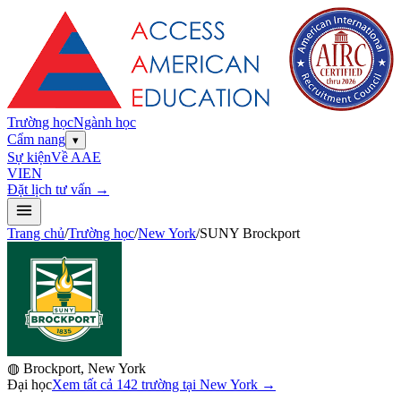
Trường học
Ngành học
Cẩm nang
▾
Sự kiện
Về AAE
VI
EN
Đặt lịch tư vấn →
Trang chủ
/
Trường học
/
New York
/
SUNY Brockport
◍
Brockport, New York
Đại học
Xem tất cả 142 trường tại New York
→