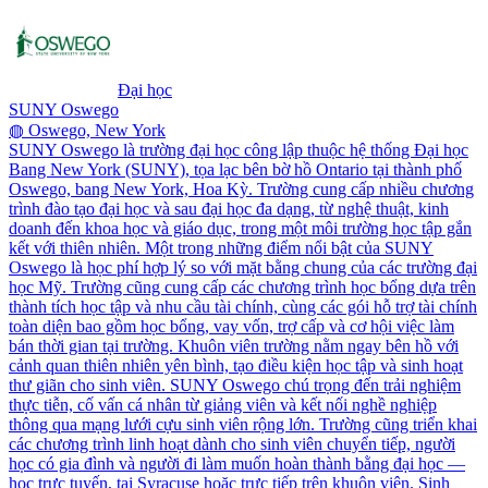
Đại học
SUNY Oswego
◍
Oswego, New York
SUNY Oswego là trường đại học công lập thuộc hệ thống Đại học
Bang New York (SUNY), tọa lạc bên bờ hồ Ontario tại thành phố
Oswego, bang New York, Hoa Kỳ. Trường cung cấp nhiều chương
trình đào tạo đại học và sau đại học đa dạng, từ nghệ thuật, kinh
doanh đến khoa học và giáo dục, trong một môi trường học tập gắn
kết với thiên nhiên. Một trong những điểm nổi bật của SUNY
Oswego là học phí hợp lý so với mặt bằng chung của các trường đại
học Mỹ. Trường cũng cung cấp các chương trình học bổng dựa trên
thành tích học tập và nhu cầu tài chính, cùng các gói hỗ trợ tài chính
toàn diện bao gồm học bổng, vay vốn, trợ cấp và cơ hội việc làm
bán thời gian tại trường. Khuôn viên trường nằm ngay bên hồ với
cảnh quan thiên nhiên yên bình, tạo điều kiện học tập và sinh hoạt
thư giãn cho sinh viên. SUNY Oswego chú trọng đến trải nghiệm
thực tiễn, cố vấn cá nhân từ giảng viên và kết nối nghề nghiệp
thông qua mạng lưới cựu sinh viên rộng lớn. Trường cũng triển khai
các chương trình linh hoạt dành cho sinh viên chuyển tiếp, người
học có gia đình và người đi làm muốn hoàn thành bằng đại học —
học trực tuyến, tại Syracuse hoặc trực tiếp trên khuôn viên. Sinh