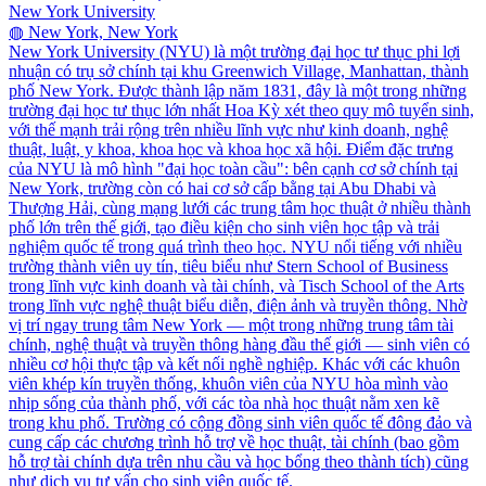
New York University
◍
New York, New York
New York University (NYU) là một trường đại học tư thục phi lợi
nhuận có trụ sở chính tại khu Greenwich Village, Manhattan, thành
phố New York. Được thành lập năm 1831, đây là một trong những
trường đại học tư thục lớn nhất Hoa Kỳ xét theo quy mô tuyển sinh,
với thế mạnh trải rộng trên nhiều lĩnh vực như kinh doanh, nghệ
thuật, luật, y khoa, khoa học và khoa học xã hội. Điểm đặc trưng
của NYU là mô hình "đại học toàn cầu": bên cạnh cơ sở chính tại
New York, trường còn có hai cơ sở cấp bằng tại Abu Dhabi và
Thượng Hải, cùng mạng lưới các trung tâm học thuật ở nhiều thành
phố lớn trên thế giới, tạo điều kiện cho sinh viên học tập và trải
nghiệm quốc tế trong quá trình theo học. NYU nổi tiếng với nhiều
trường thành viên uy tín, tiêu biểu như Stern School of Business
trong lĩnh vực kinh doanh và tài chính, và Tisch School of the Arts
trong lĩnh vực nghệ thuật biểu diễn, điện ảnh và truyền thông. Nhờ
vị trí ngay trung tâm New York — một trong những trung tâm tài
chính, nghệ thuật và truyền thông hàng đầu thế giới — sinh viên có
nhiều cơ hội thực tập và kết nối nghề nghiệp. Khác với các khuôn
viên khép kín truyền thống, khuôn viên của NYU hòa mình vào
nhịp sống của thành phố, với các tòa nhà học thuật nằm xen kẽ
trong khu phố. Trường có cộng đồng sinh viên quốc tế đông đảo và
cung cấp các chương trình hỗ trợ về học thuật, tài chính (bao gồm
hỗ trợ tài chính dựa trên nhu cầu và học bổng theo thành tích) cũng
như dịch vụ tư vấn cho sinh viên quốc tế.