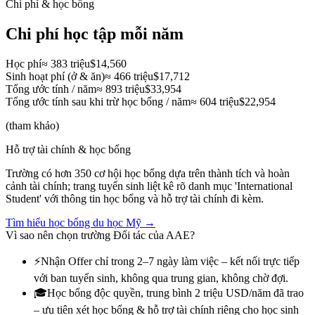
Chi phí & học bổng
Chi phí học tập mỗi năm
Học phí
≈
383 triệu
$14,560
Sinh hoạt phí (ở & ăn)
≈
466 triệu
$17,712
Tổng ước tính / năm
≈
893 triệu
$33,954
Tổng ước tính sau khi trừ học bổng / năm
≈
604 triệu
$22,954
(
tham khảo
)
Hỗ trợ tài chính & học bổng
Trường có hơn 350 cơ hội học bổng dựa trên thành tích và hoàn
cảnh tài chính; trang tuyển sinh liệt kê rõ danh mục 'International
Student' với thông tin học bổng và hỗ trợ tài chính đi kèm.
Tìm hiểu học bổng du học Mỹ →
Vì sao nên chọn trường Đối tác của AAE?
⚡
Nhận Offer chỉ trong 2–7 ngày làm việc – kết nối trực tiếp
với ban tuyển sinh, không qua trung gian, không chờ đợi.
🎓
Học bổng độc quyền, trung bình 2 triệu USD/năm đã trao
– ưu tiên xét học bổng & hỗ trợ tài chính riêng cho học sinh