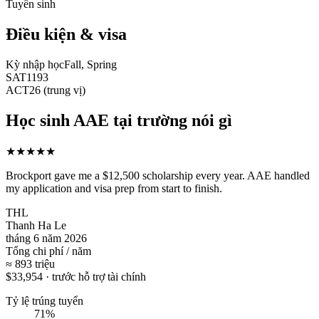
Tuyển sinh
Điều kiện & visa
Kỳ nhập học
Fall, Spring
SAT
1193
ACT
26 (trung vị)
Học sinh AAE tại trường nói gì
★★★★★
Brockport gave me a $12,500 scholarship every year. AAE handled
my application and visa prep from start to finish.
THL
Thanh Ha Le
tháng 6 năm 2026
Tổng chi phí / năm
≈
893 triệu
$33,954
·
trước hỗ trợ tài chính
Tỷ lệ trúng tuyển
71%